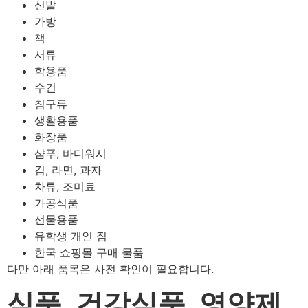
신발
가방
책
서류
학용품
수건
침구류
생활용품
화장품
샴푸, 바디워시
김, 라면, 과자
차류, 조미료
가공식품
선물용품
유학생 개인 짐
한국 쇼핑몰 구매 물품
다만 아래 품목은 사전 확인이 필요합니다.
식품, 건강식품, 영양제,