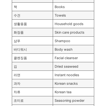
책
Books
수건
Towels
생활용품
Household goods
화장품
Skin care products
샴푸
Shampoo
바디워시
Body wash
클렌징폼
Facial cleanser
김
Dried seaweed
라면
Instant noodles
과자
Korean snacks
차류
Korean tea
조미료
Seasoning powder