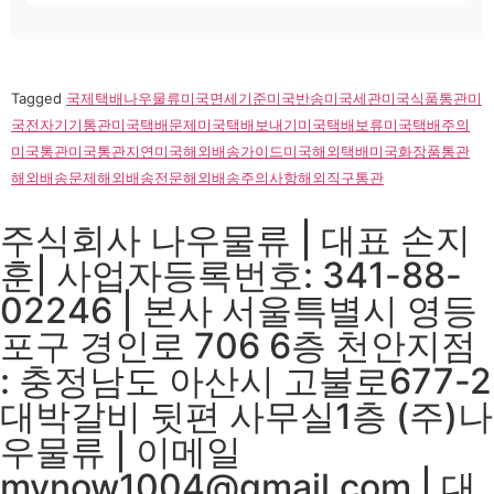
Tagged
국제택배
나우물류
미국면세기준
미국반송
미국세관
미국식품통관
미
국전자기기통관
미국택배문제
미국택배보내기
미국택배보류
미국택배주의
미국통관
미국통관지연
미국해외배송가이드
미국해외택배
미국화장품통관
해외배송문제
해외배송전문
해외배송주의사항
해외직구통관
주식회사 나우물류 | 대표 손지
훈| 사업자등록번호: 341-88-
02246 | 본사 서울특별시 영등
포구 경인로 706 6층 천안지점
: 충정남도 아산시 고불로677-2
대박갈비 뒷편 사무실1층 (주)나
우물류 | 이메일
mynow1004@gmail.com | 대