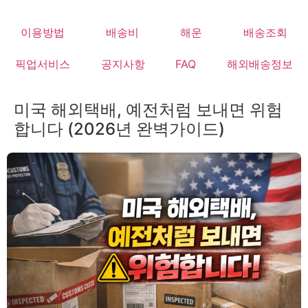
Skip
to
이용방법
배송비
해운
배송조회
content
픽업서비스
공지사항
FAQ
해외배송정보
미국 해외택배, 예전처럼 보내면 위험
합니다 (2026년 완벽가이드)