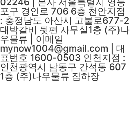
02246 | 본사 서울특별시 영등
포구 경인로 706 6층 천안지점
: 충정남도 아산시 고불로677-2
대박갈비 뒷편 사무실1층 (주)나
우물류 | 이메일
mynow1004@gmail.com | 대
표번호 1600-0503 인천지점 :
인천광역시 남동구 간석동 607
1층 (주)나우물류 집하장