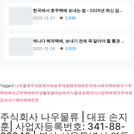
한국에서 호주택배 보내는 법 – 2026년 최신 검역·통관 완벽 가이드
2025-12-27
👁 3,946
캐나다 해외택배, 보내기 전에 꼭 알아야 할 통관 현실 가이드 서류·금지품목·통관 지연 없이 보내는 방법 (2026 최신)
2025-12-26
👁 3,929
Tagged
나우물류
주재원해외배송
주재원해외택배
한국에서해외택배
해외가족
택배
해외근무택배
해외생활용품배송
해외식품배송
해외이사짐택배
해외주재원
짐보내기
해외택배전문
주식회사 나우물류 | 대표 손지
훈| 사업자등록번호: 341-88-