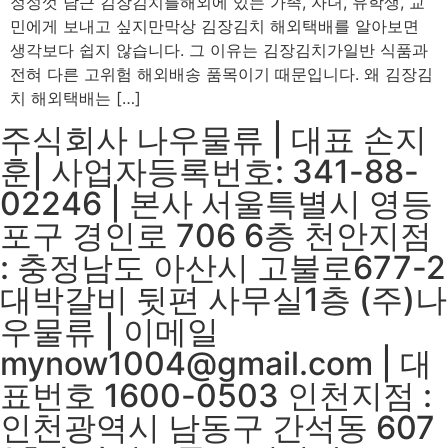
정성껏 담근 김장김치를해외에 있는 가족, 자녀, 유학생, 교
민에게 보내고 싶지만막상 김장김치 해외택배를 알아보면
생각보다 쉽지 않습니다. 그 이유는 김장김치가일반 식품과
전혀 다른 고위험 해외배송 품목이기 때문입니다. 왜 김장김
치 해외택배는 […]
주식회사 나우물류 | 대표 손지
훈| 사업자등록번호: 341-88-
02246 | 본사 서울특별시 영등
포구 경인로 706 6층 천안지점
: 충정남도 아산시 고불로677-2
대박갈비 뒷편 사무실1층 (주)나
우물류 | 이메일
mynow1004@gmail.com | 대
표번호 1600-0503 인천지점 :
인천광역시 남동구 간석동 607