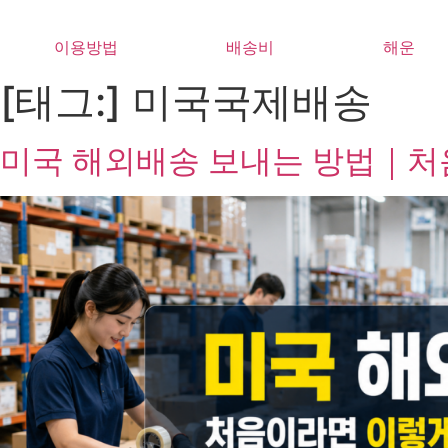
Skip
to
이용방법
배송비
해운
content
[태그:]
미국국제배송
미국 해외배송 보내는 방법｜처