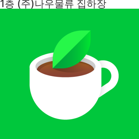
1층 (주)나우물류 집하장