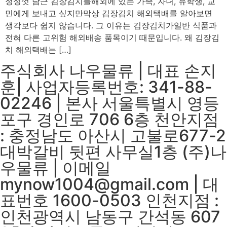
정성껏 담근 김장김치를해외에 있는 가족, 자녀, 유학생, 교
민에게 보내고 싶지만막상 김장김치 해외택배를 알아보면
생각보다 쉽지 않습니다. 그 이유는 김장김치가일반 식품과
전혀 다른 고위험 해외배송 품목이기 때문입니다. 왜 김장김
치 해외택배는 […]
주식회사 나우물류 | 대표 손지
훈| 사업자등록번호: 341-88-
02246 | 본사 서울특별시 영등
포구 경인로 706 6층 천안지점
: 충정남도 아산시 고불로677-2
대박갈비 뒷편 사무실1층 (주)나
우물류 | 이메일
mynow1004@gmail.com | 대
표번호 1600-0503 인천지점 :
인천광역시 남동구 간석동 607