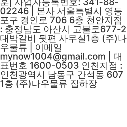
훈| 사업자등록번호: 341-88-
02246 | 본사 서울특별시 영등
포구 경인로 706 6층 천안지점
: 충정남도 아산시 고불로677-2
대박갈비 뒷편 사무실1층 (주)나
우물류 | 이메일
mynow1004@gmail.com | 대
표번호 1600-0503 인천지점 :
인천광역시 남동구 간석동 607
1층 (주)나우물류 집하장