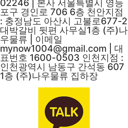
02246 | 본사 서울특별시 영등
포구 경인로 706 6층 천안지점
: 충정남도 아산시 고불로677-2
대박갈비 뒷편 사무실1층 (주)나
우물류 | 이메일
mynow1004@gmail.com | 대
표번호 1600-0503 인천지점 :
인천광역시 남동구 간석동 607
1층 (주)나우물류 집하장