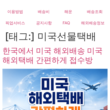
Skip
to
이용방법
배송비
해운
배송조회
content
픽업서비스
공지사항
FAQ
해외배송정보
[태그:]
미국선물택배
한국에서 미국 해외배송 미국
해외택배 간편하게 접수방