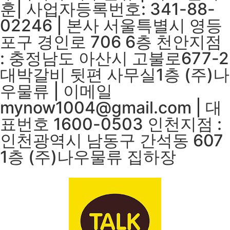
훈| 사업자등록번호: 341-88-
02246 | 본사 서울특별시 영등
포구 경인로 706 6층 천안지점
: 충정남도 아산시 고불로677-2
대박갈비 뒷편 사무실1층 (주)나
우물류 | 이메일
mynow1004@gmail.com | 대
표번호 1600-0503 인천지점 :
인천광역시 남동구 간석동 607
1층 (주)나우물류 집하장