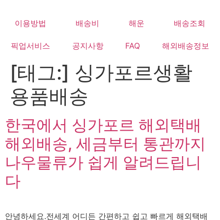
Skip
to
이용방법
배송비
해운
배송조회
content
픽업서비스
공지사항
FAQ
해외배송정보
[태그:]
싱가포르생활
용품배송
한국에서 싱가포르 해외택배
해외배송, 세금부터 통관까지
나우물류가 쉽게 알려드립니
다
안녕하세요.전세계 어디든 간편하고 쉽고 빠르게 해외택배