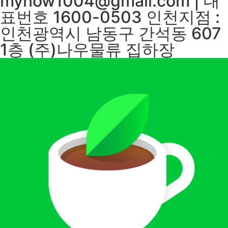
mynow1004@gmail.com | 대
표번호 1600-0503 인천지점 :
인천광역시 남동구 간석동 607
1층 (주)나우물류 집하장