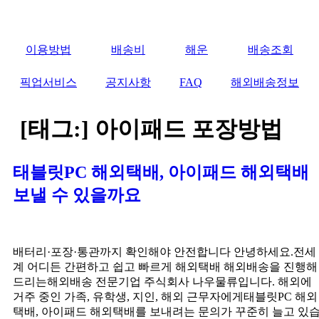
Skip
to
content
이용방법
배송비
해운
배송조회
픽업서비스
공지사항
FAQ
해외배송정보
[태그:]
아이패드 포장방법
태블릿PC 해외택배, 아이패드 해외택배
보낼 수 있을까요
배터리·포장·통관까지 확인해야 안전합니다 안녕하세요.전세
계 어디든 간편하고 쉽고 빠르게 해외택배 해외배송을 진행해
드리는해외배송 전문기업 주식회사 나우물류입니다. 해외에
거주 중인 가족, 유학생, 지인, 해외 근무자에게태블릿PC 해외
택배, 아이패드 해외택배를 보내려는 문의가 꾸준히 늘고 있