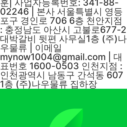
훈| 사업자등록번호: 341-88-
02246 | 본사 서울특별시 영등
포구 경인로 706 6층 천안지점
: 충정남도 아산시 고불로677-2
대박갈비 뒷편 사무실1층 (주)나
우물류 | 이메일
mynow1004@gmail.com | 대
표번호 1600-0503 인천지점 :
인천광역시 남동구 간석동 607
1층 (주)나우물류 집하장