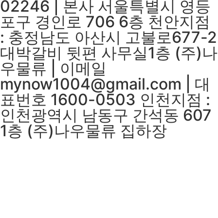
02246 | 본사 서울특별시 영등
포구 경인로 706 6층 천안지점
: 충정남도 아산시 고불로677-2
대박갈비 뒷편 사무실1층 (주)나
우물류 | 이메일
mynow1004@gmail.com | 대
표번호 1600-0503 인천지점 :
인천광역시 남동구 간석동 607
1층 (주)나우물류 집하장