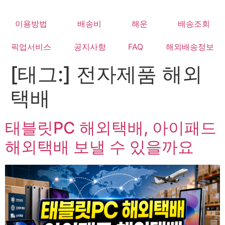
Skip
to
이용방법
배송비
해운
배송조회
content
픽업서비스
공지사항
FAQ
해외배송정보
[태그:]
전자제품 해외
택배
태블릿PC 해외택배, 아이패드
해외택배 보낼 수 있을까요