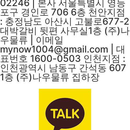
02246 | 본사 서울특별시 영등
포구 경인로 706 6층 천안지점
: 충정남도 아산시 고불로677-2
대박갈비 뒷편 사무실1층 (주)나
우물류 | 이메일
mynow1004@gmail.com | 대
표번호 1600-0503 인천지점 :
인천광역시 남동구 간석동 607
1층 (주)나우물류 집하장