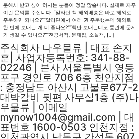
문해서 받고 싶어 하시는 분들이 정말 많습니다. 실제로 자주
이런 문의를 주십니다. “알라딘 책 해외배송은 바로 해외로
주문하면 되나요?”“알라딘에서 여러 권 주문했는데 해외로
한 번에 보내는 게 더 좋나요?”“책만 보내는데도 통관에 문제
가 생길 수 있나요?”“전공서적, 문제집, 소설책, […]
주식회사 나우물류 | 대표 손지
훈| 사업자등록번호: 341-88-
02246 | 본사 서울특별시 영등
포구 경인로 706 6층 천안지점
: 충정남도 아산시 고불로677-2
대박갈비 뒷편 사무실1층 (주)나
우물류 | 이메일
mynow1004@gmail.com | 대
표번호 1600-0503 인천지점 :
인천광역시 남동구 간석동 607