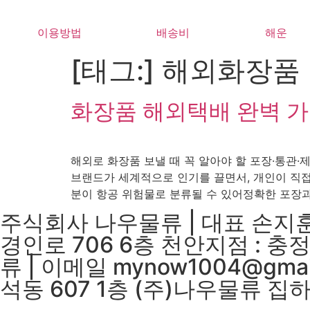
Skip
to
이용방법
배송비
해운
content
[태그:]
해외화장품
화장품 해외택배 완벽 가이
해외로 화장품 보낼 때 꼭 알아야 할 포장·통관
브랜드가 세계적으로 인기를 끌면서, 개인이 직접
분이 항공 위험물로 분류될 수 있어정확한 포장과 
주식회사 나우물류 | 대표 손지훈|
경인로 706 6층 천안지점 : 
류 | 이메일 mynow1004@gma
석동 607 1층 (주)나우물류 집