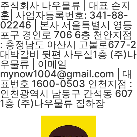
주식회사 나우물류 | 대표 손지
훈| 사업자등록번호: 341-88-
02246 | 본사 서울특별시 영등
포구 경인로 706 6층 천안지점
: 충정남도 아산시 고불로677-2
대박갈비 뒷편 사무실1층 (주)나
우물류 | 이메일
mynow1004@gmail.com | 대
표번호 1600-0503 인천지점 :
인천광역시 남동구 간석동 607
1층 (주)나우물류 집하장