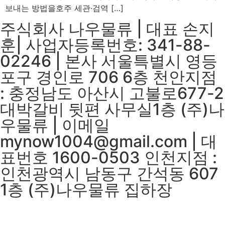
보내는 방법을호주 세관·검역 […]
주식회사 나우물류 | 대표 손지
훈| 사업자등록번호: 341-88-
02246 | 본사 서울특별시 영등
포구 경인로 706 6층 천안지점
: 충정남도 아산시 고불로677-2
대박갈비 뒷편 사무실1층 (주)나
우물류 | 이메일
mynow1004@gmail.com | 대
표번호 1600-0503 인천지점 :
인천광역시 남동구 간석동 607
1층 (주)나우물류 집하장